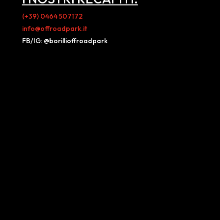
(+39) 0464 507172
info@offroadpark.it
FB/IG: @borillioffroadpark