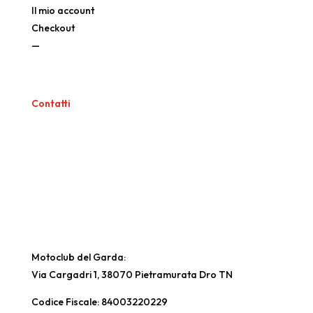
Il mio account
Checkout
—
Contatti
Motoclub del Garda:
Via Cargadri 1, 38070 Pietramurata Dro TN
Codice Fiscale: 84003220229